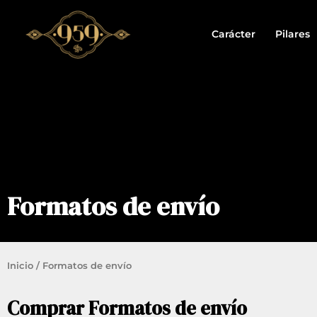
Ir
al
contenido
Carácter
Pilares
Formatos de envío
Inicio
/ Formatos de envío
Comprar Formatos de envío