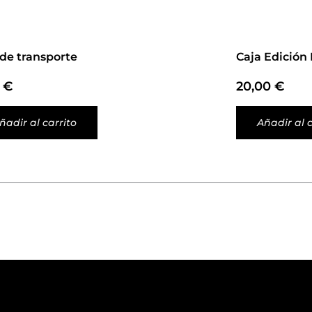
 de transporte
Caja Edición 
0
€
20,00
€
ñadir al carrito
Añadir al c